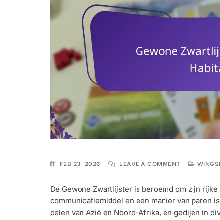
ON
FEB 23, 2026
LEAVE A COMMENT
WINGS
GEWONE
ZWARTLIJST
De Gewone Zwartlijster is beroemd om zijn rijke
ZANGKENME
communicatiemiddel en een manier van paren is. 
HABITAT,
BROEDEN
delen van Azië en Noord-Afrika, en gedijen in di