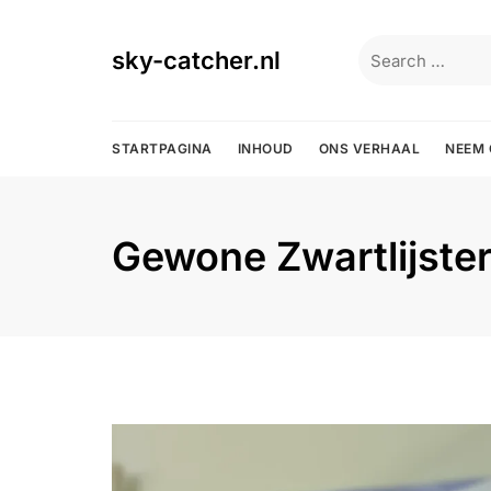
Skip
to
Search
sky-catcher.nl
content
for:
STARTPAGINA
INHOUD
ONS VERHAAL
NEEM 
Gewone Zwartlijste