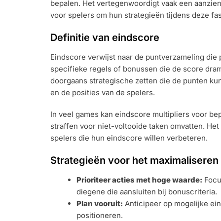
bepalen. Het vertegenwoordigt vaak een aanzienli
voor spelers om hun strategieën tijdens deze fas
Definitie van eindscore
Eindscore verwijst naar de puntverzameling die p
specifieke regels of bonussen die de score dra
doorgaans strategische zetten die de punten ku
en de posities van de spelers.
In veel games kan eindscore multipliers voor be
straffen voor niet-voltooide taken omvatten. Het
spelers die hun eindscore willen verbeteren.
Strategieën voor het maximaliseren
Prioriteer acties met hoge waarde:
Focus
diegene die aansluiten bij bonuscriteria.
Plan vooruit:
Anticipeer op mogelijke ein
positioneren.