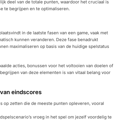
jk deel van de totale punten, waardoor het cruciaal is
e te begrijpen en te optimaliseren.
laatsvindt in de laatste fasen van een game, vaak met
matisch kunnen veranderen. Deze fase benadrukt
nnen maximaliseren op basis van de huidige spelstatus
paalde acties, bonussen voor het voltooien van doelen of
 begrijpen van deze elementen is van vitaal belang voor
 van eindscores
 op zetten die de meeste punten opleveren, vooral
dspelscenario’s vroeg in het spel om jezelf voordelig te